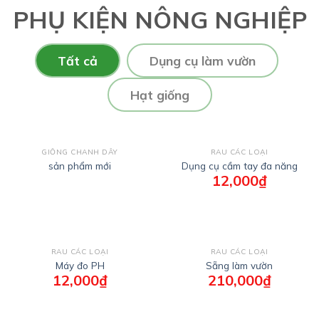
PHỤ KIỆN NÔNG NGHIỆP
Tất cả
Dụng cụ làm vườn
Hạt giống
GIỐNG CHANH DÂY
RAU CÁC LOẠI
sản phẩm mới
Dụng cụ cầm tay đa năng
12,000
₫
RAU CÁC LOẠI
RAU CÁC LOẠI
Máy đo PH
Sẵng làm vườn
12,000
₫
210,000
₫