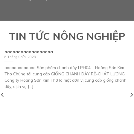
lu
TIN TỨC NÔNG NGHIỆP
aaaaaaaaaaaaaaaaaa
8 Tháng Chín, 2023
aaaaaaaaaaaaa Sản phẩm chanh dây LPH04 – Hoàng Sơn Kim
Thơ Chúng tôi cung cấp GIỐNG CHANH DÂY RẺ-CHẤT LƯỢNG
Công ty Hoàng Sơn Kim Thơ là một đơn vị cung cấp giống chanh
dây, dịch vụ [...]