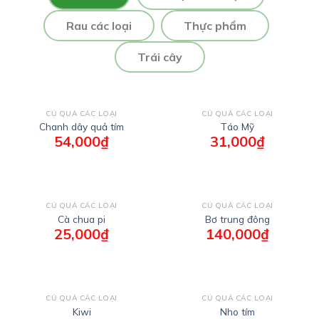
Rau các loại
Thực phẩm
Trái cây
CỦ QUẢ CÁC LOẠI
CỦ QUẢ CÁC LOẠI
Chanh dây quả tím
Táo Mỹ
54,000
₫
31,000
₫
CỦ QUẢ CÁC LOẠI
CỦ QUẢ CÁC LOẠI
Cà chua pi
Bơ trung đông
25,000
₫
140,000
₫
CỦ QUẢ CÁC LOẠI
CỦ QUẢ CÁC LOẠI
Kiwi
Nho tím