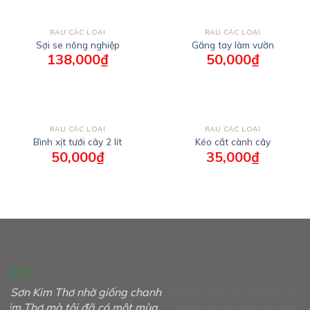
RAU CÁC LOẠI
RAU CÁC LOẠI
Sợi se nông nghiệp
Găng tay làm vườn
138,000
₫
50,000
₫
RAU CÁC LOẠI
RAU CÁC LOẠI
Bình xịt tưới cây 2 lít
Kéo cắt cành cây
50,000
₫
35,000
₫
Tôi hài lòng với Hoàng Sơn Kim Thơ. Tôi đã có được
Tôi
giống chanh dây mà tôi cần đảm bảo chất lượng
dâ